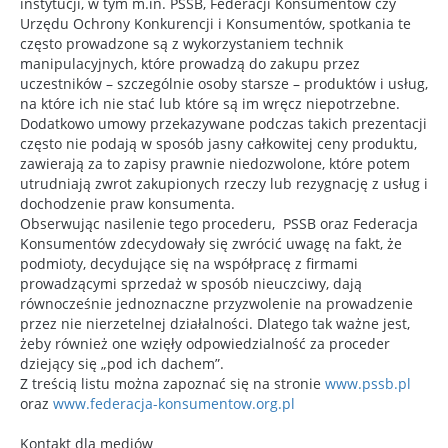
instytucji, w tym m.in. PSSB, Federacji Konsumentów czy
Urzędu Ochrony Konkurencji i Konsumentów, spotkania te
często prowadzone są z wykorzystaniem technik
manipulacyjnych, które prowadzą do zakupu przez
uczestników – szczególnie osoby starsze – produktów i usług,
na które ich nie stać lub które są im wręcz niepotrzebne.
Dodatkowo umowy przekazywane podczas takich prezentacji
często nie podają w sposób jasny całkowitej ceny produktu,
zawierają za to zapisy prawnie niedozwolone, które potem
utrudniają zwrot zakupionych rzeczy lub rezygnację z usług i
dochodzenie praw konsumenta.
Obserwując nasilenie tego procederu, PSSB oraz Federacja
Konsumentów zdecydowały się zwrócić uwagę na fakt, że
podmioty, decydujące się na współpracę z firmami
prowadzącymi sprzedaż w sposób nieuczciwy, dają
równocześnie jednoznaczne przyzwolenie na prowadzenie
przez nie nierzetelnej działalności. Dlatego tak ważne jest,
żeby również one wzięły odpowiedzialność za proceder
dziejący się „pod ich dachem”.
Z treścią listu można zapoznać się na stronie
www.pssb.pl
oraz
www.federacja-konsumentow.org.pl
Kontakt dla mediów