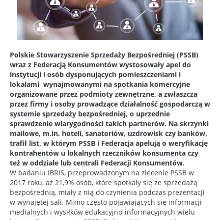
Polskie Stowarzyszenie Sprzedaży Bezpośredniej (PSSB)
wraz z Federacją Konsumentów wystosowały apel do
instytucji i osób dysponujących pomieszczeniami i
lokalami wynajmowanymi na spotkania komercyjne
organizowane przez podmioty zewnętrzne, a zwłaszcza
przez firmy i osoby prowadzące działalność gospodarczą w
systemie sprzedaży bezpośredniej, o uprzednie
sprawdzenie wiarygodności takich partnerów. Na skrzynki
mailowe, m.in. hoteli, sanatoriów, uzdrowisk czy banków,
trafił list, w którym PSSB i Federacja apelują o weryfikację
kontrahentów u lokalnych rzeczników konsumenta czy
też w oddziale lub centrali Federacji Konsumentów.
W badaniu IBRIS, przeprowadzonym na zlecenie PSSB w
2017 roku, aż 21,9% osób, które spotkały się ze sprzedażą
bezpośrednią, miały z nią do czynienia podczas prezentacji
w wynajętej sali. Mimo często pojawiających się informacji
medialnych i wysiłków edukacyjno-informacyjnych wielu